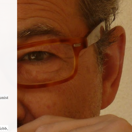
unist
Webb,