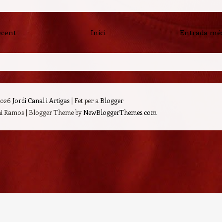
ecent
Inici
Entrada més
2026
Jordi Canal i Artigas
| Fet per a
Blogger
mi Ramos | Blogger Theme by
NewBloggerThemes.com