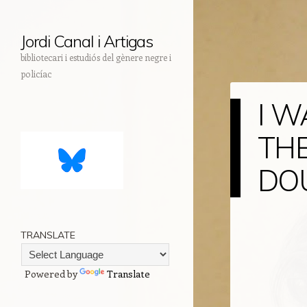
Jordi Canal i Artigas
bibliotecari i estudiós del gènere negre i
policíac
I W
Inici
Skip to content
THE
DO
TRANSLATE
Powered by
Translate