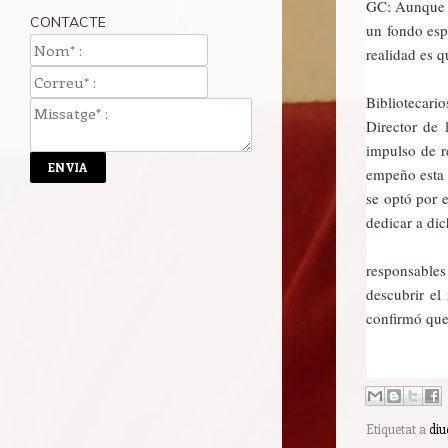
GC: Aunque s
CONTACTE
un fondo espe
realidad es q
A raíz de 
Bibliotecari
Director de 
impulso de r
empeño esta b
se optó por 
dedicar a dic
Eso sí, lo
responsable
descubrir el
confirmó que
Etiquetat a
diu