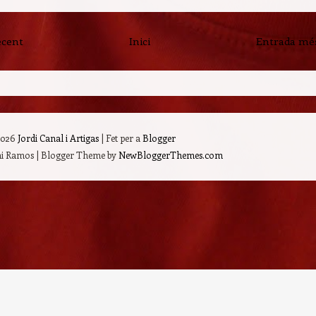
ecent
Inici
Entrada més
2026
Jordi Canal i Artigas
| Fet per a
Blogger
mi Ramos | Blogger Theme by
NewBloggerThemes.com