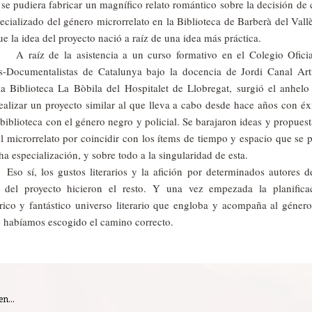
e pudiera fabricar un magnífico relato romántico sobre la decisión de 
cializado del género microrrelato en la Biblioteca de Barberà del Vallè
ue la idea del proyecto nació a raíz de una idea más práctica.
la asistencia a un curso formativo en el Colegio Oficia
os-Documentalistas de Catalunya bajo la docencia de Jordi Canal Art
la Biblioteca La Bòbila del Hospitalet de Llobregat, surgió el anhelo
ealizar un proyecto similar al que lleva a cabo desde hace años con éx
iblioteca con el género negro y policial. Se barajaron ideas y propuest
el microrrelato por coincidir con los ítems de tiempo y espacio que se 
ha especialización, y sobre todo a la singularidad de esta.
s gustos literarios y la afición por determinados autores de
s del proyecto hicieron el resto. Y una vez empezada la planifica
 rico y fantástico universo literario que engloba y acompaña al géner
 habíamos escogido el camino correcto.
en...