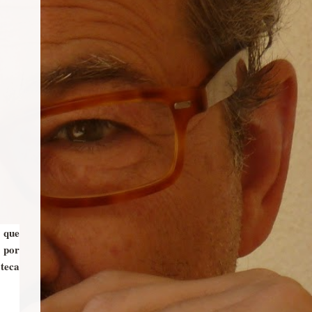
 que
 por
oteca