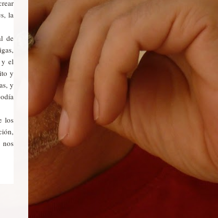
crear
s, la
l de
igas,
 y el
ito y
as, y
podía
 los
ción,
o nos