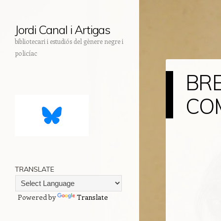
Jordi Canal i Artigas
bibliotecari i estudiós del gènere negre i
policíac
BRE
Inici
Skip to content
CO
TRANSLATE
Powered by
Translate